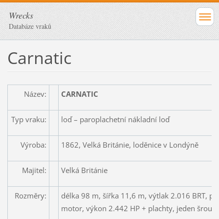
Wrecks
Databáze vraků
Carnatic
Název:
CARNATIC
Typ vraku:
loď – paroplachetní nákladní loď
Výroba:
1862, Velká Británie, loděnice v Londýně
Majitel:
Velká Británie
Rozměry:
délka 98 m, šířka 11,6 m, výtlak 2.016 BRT, po
motor, výkon 2.442 HP + plachty, jeden šroub,