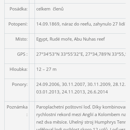
Posádka:
celkem členů
Potopení:
14.09.1869, náraz do reefu, zahynulo 27 lidí
Místo:
Egypt, Rudé moře, Abu Nuhas reef
GPS :
27°34'53"N 33°55'32"E, 27°34,789'N 33°55,55
Hloubka:
12 – 27 m
Ponory:
24.09.2006, 30.11.2007, 30.11.2009, 28.12.2
03.01.2013, 24.11.2013, 26.6.2014
Poznámka
Paroplachetní poštovní loď. Díky kombinované
:
rychlostní rekord mezi Anglií a Kolombem na Sr
než dva měsíce. Uhelný stroj Humphrys Tenna
uděloval lodi rychlost skoro 12 uzlů. Loď vezl