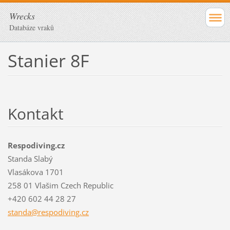
Wrecks
Databáze vraků
Stanier 8F
Kontakt
Respodiving.cz
Standa Slabý
Vlasákova 1701
258 01 Vlašim Czech Republic
+420 602 44 28 27
standa@r
espodivi
ng.cz