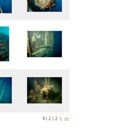
1
|
2
|
3
>
>>