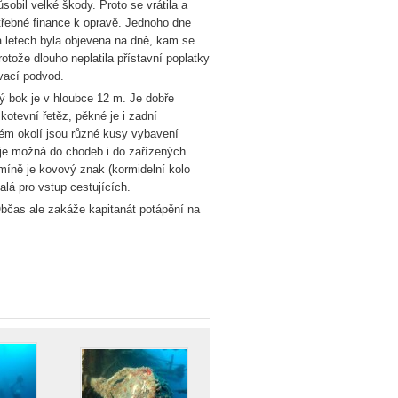
obil velké škody. Proto se vrátila a
třebné finance k opravě. Jednoho dne
ka letech byla objevena na dně, kam se
otože dlouho neplatila přístavní poplatky
ovací podvod.
ý bok je v hloubce 12 m. Je dobře
kotevní řetěz, pěkné je i zadní
zkém okolí jsou různé kusy vybavení
e je možná do chodeb i do zařízených
míně je kovový znak (kormidelní kolo
lá pro vstup cestujících.
 Občas ale zakáže kapitanát potápění na