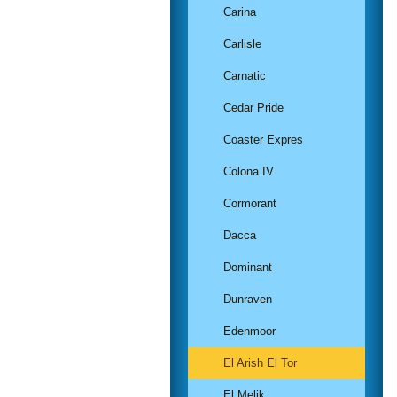
Carina
Carlisle
Carnatic
Cedar Pride
Coaster Expres
Colona IV
Cormorant
Dacca
Dominant
Dunraven
Edenmoor
El Arish El Tor
El Melik