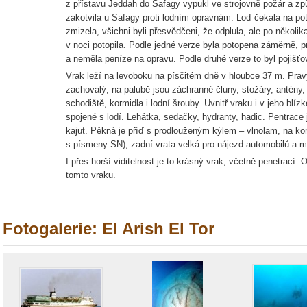
z přístavu Jeddah do Safagy vypukl ve strojovně požár a způs
zakotvila u Safagy proti lodním opravnám. Loď čekala na po
zmizela, všichni byli přesvědčeni, že odplula, ale po několi
v noci potopila. Podle jedné verze byla potopena záměrně, pr
a neměla peníze na opravu. Podle druhé verze to byl pojišť
Vrak leží na levoboku na písčitém dně v hloubce 37 m. Prav
zachovalý, na palubě jsou záchranné čluny, stožáry, antény, 
schodiště, kormidla i lodní šrouby. Uvnitř vraku i v jeho blí
spojené s lodí. Lehátka, sedačky, hydranty, hadic. Pentrac
kajut. Pěkná je příď s prodlouženým kýlem – vlnolam, na ko
s písmeny SN), zadní vrata velká pro nájezd automobilů a ma
I přes horší viditelnost je to krásný vrak, včetně penetrací.
tomto vraku.
Fotogalerie: El Arish El Tor