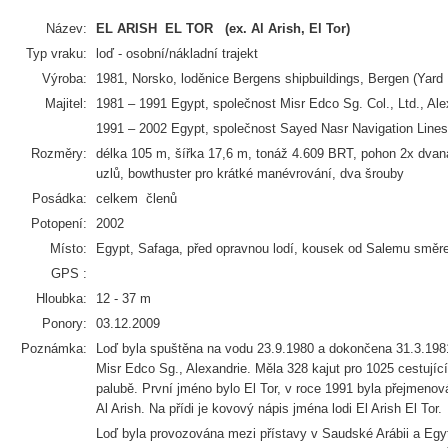
Název:
EL ARISH EL TOR (ex. Al Arish, El Tor)
Typ vraku:
loď - osobní/nákladní trajekt
Výroba:
1981, Norsko, loděnice Bergens shipbuildings, Bergen (Yard
Majitel:
1981 – 1991 Egypt, společnost Misr Edco Sg. Col., Ltd., Ale
1991 – 2002 Egypt, společnost Sayed Nasr Navigation Lines
Rozměry:
délka 105 m, šířka 17,6 m, tonáž 4.609 BRT, pohon 2x dvaná
uzlů, bowthuster pro krátké manévrování, dva šrouby
Posádka:
celkem členů
Potopení:
2002
Místo:
Egypt, Safaga, před opravnou lodí, kousek od Salemu směr
GPS :
Hloubka:
12 - 37 m
Ponory:
03.12.2009
Poznámka:
Loď byla spuštěna na vodu 23.9.1980 a dokončena 31.3.198
Misr Edco Sg., Alexandrie. Měla 328 kajut pro 1025 cestujíc
palubě. První jméno bylo El Tor, v roce 1991 byla přejmenov
Al Arish. Na přídi je kovový nápis jména lodi El Arish El Tor.
Loď byla provozována mezi přístavy v Saudské Arábii a Egy