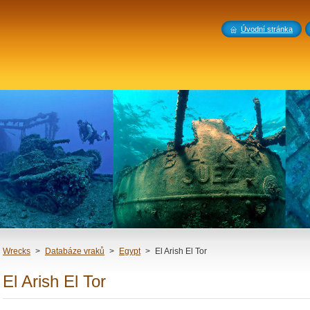
Úvodní stránka
Wrecks
>
Databáze vraků
>
Egypt
>
El Arish El Tor
El Arish El Tor