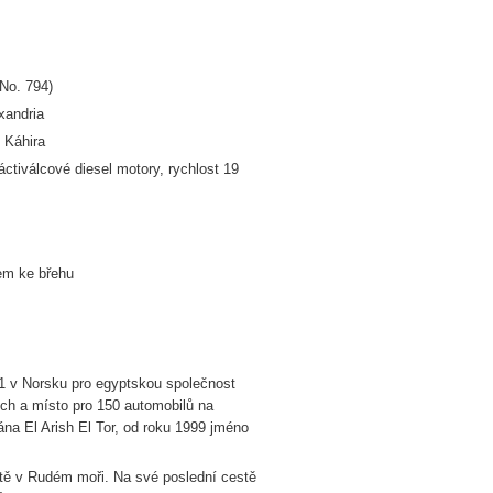
 No. 794)
xandria
 Káhira
ctiválcové diesel motory, rychlost 19
em ke břehu
1 v Norsku pro egyptskou společnost
ích a místo pro 150 automobilů na
ána El Arish El Tor, od roku 1999 jméno
tě v Rudém moři. Na své poslední cestě