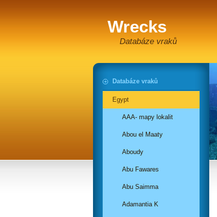
Wrecks
Databáze vraků
Databáze vraků
Egypt
AAA- mapy lokalit
Abou el Maaty
Aboudy
Abu Fawares
Abu Saimma
Adamantia K