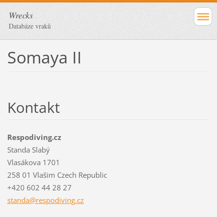
Wrecks
Databáze vraků
Somaya II
Kontakt
Respodiving.cz
Standa Slabý
Vlasákova 1701
258 01 Vlašim Czech Republic
+420 602 44 28 27
standa@r
espodivi
ng.cz