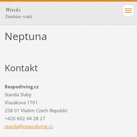
Wrecks
Databáze vraků
Neptuna
Kontakt
Respodiving.cz
Standa Slabý
Vlasákova 1701
258 01 Vlašim Czech Republic
+420 602 44 28 27
standa@r
espodivi
ng.cz