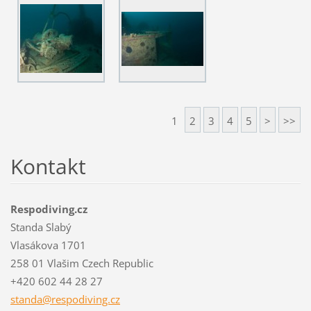
1
2
3
4
5
>
>>
Kontakt
Respodiving.cz
Standa Slabý
Vlasákova 1701
258 01 Vlašim Czech Republic
+420 602 44 28 27
standa@r
espodivi
ng.cz