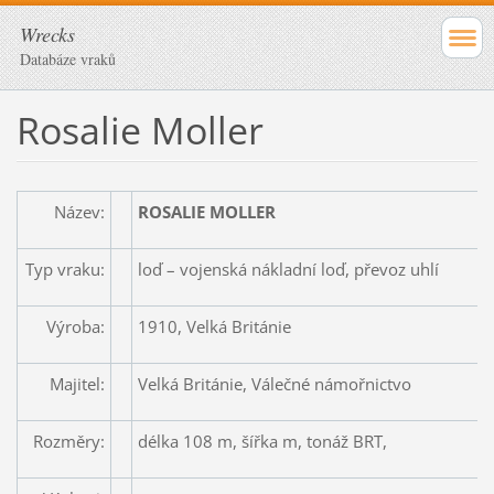
Wrecks
Databáze vraků
Rosalie Moller
Název:
ROSALIE MOLLER
Typ vraku:
loď – vojenská nákladní loď, převoz uhlí
Výroba:
1910, Velká Británie
Majitel:
Velká Británie, Válečné námořnictvo
Rozměry:
délka 108 m, šířka m, tonáž BRT,