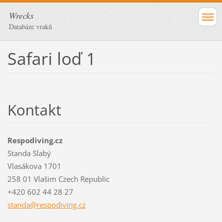
Wrecks
Databáze vraků
Safari loď 1
Kontakt
Respodiving.cz
Standa Slabý
Vlasákova 1701
258 01 Vlašim Czech Republic
+420 602 44 28 27
standa@r
espodivi
ng.cz