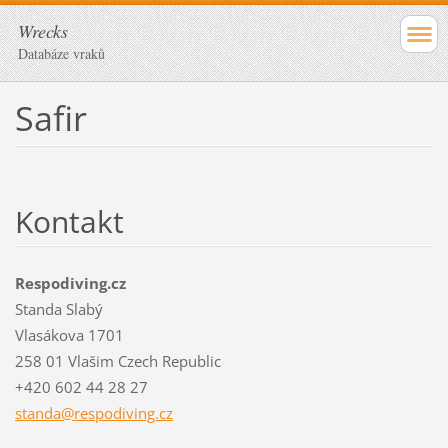
Wrecks
Databáze vraků
Safir
Kontakt
Respodiving.cz
Standa Slabý
Vlasákova 1701
258 01 Vlašim Czech Republic
+420 602 44 28 27
standa@r
espodivi
ng.cz