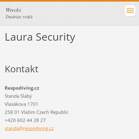
Wrecks
Databáze vraků
Laura Security
Kontakt
Respodiving.cz
Standa Slabý
Vlasákova 1701
258 01 Vlašim Czech Republic
+420 602 44 28 27
standa@r
espodivi
ng.cz