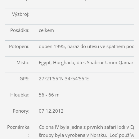
Výzbroj:
Posádka:
celkem
Potopení:
duben 1995, náraz do útesu ve špatném počas
Místo:
Egypt, Hurghada, útes Shabrur Umm Qamar
GPS:
27°21'55"N 34°54'55"E
Hloubka:
56 - 66 m
Ponory:
07.12.2012
Poznámka
Colona IV byla jedna z prvních safari lodí v Eg
:
šrouby byla vyrobena v Norsku. Loď používal