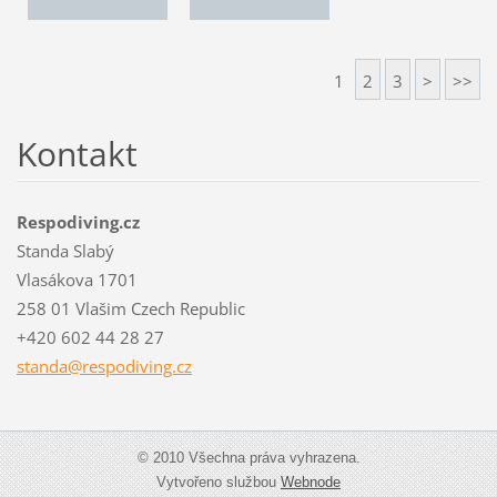
1
2
3
>
>>
Kontakt
Respodiving.cz
Standa Slabý
Vlasákova 1701
258 01 Vlašim Czech Republic
+420 602 44 28 27
standa@r
espodivi
ng.cz
© 2010 Všechna práva vyhrazena.
Vytvořeno službou
Webnode