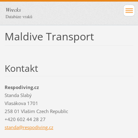
Wrecks
Databáze vraků
Maldive Transport
Kontakt
Respodiving.cz
Standa Slabý
Vlasákova 1701
258 01 Vlašim Czech Republic
+420 602 44 28 27
standa@r
espodivi
ng.cz