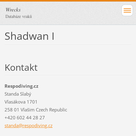
Wrecks
Databáze vraků
Shadwan I
Kontakt
Respodiving.cz
Standa Slabý
Vlasákova 1701
258 01 Vlašim Czech Republic
+420 602 44 28 27
standa@r
espodivi
ng.cz