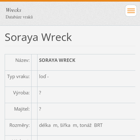
Wrecks
Databáze vraků
Soraya Wreck
Název:
SORAYA WRECK
Typ vraku:
loď -
Výroba:
?
Majitel:
?
Rozměry:
délka m, šířka m, tonáž BRT