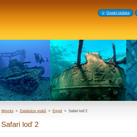
Úvodní stránka
Wrecks
>
Databáze vraků
>
Egypt
>
Safari loď 2
Safari loď 2