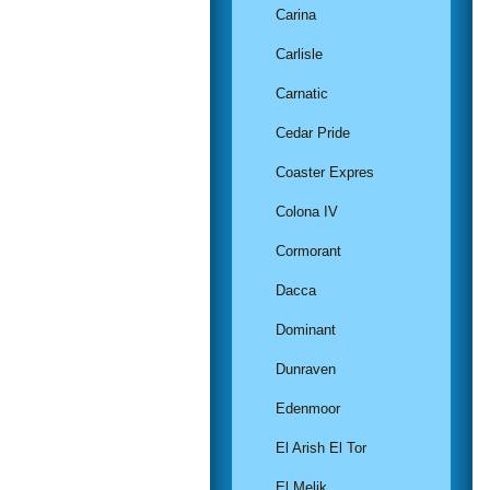
Carina
Carlisle
Carnatic
Cedar Pride
Coaster Expres
Colona IV
Cormorant
Dacca
Dominant
Dunraven
Edenmoor
El Arish El Tor
El Melik