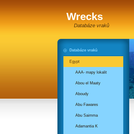
Wrecks
Databáze vraků
Databáze vraků
Egypt
AAA- mapy lokalit
Abou el Maaty
Aboudy
Abu Fawares
Abu Saimma
Adamantia K