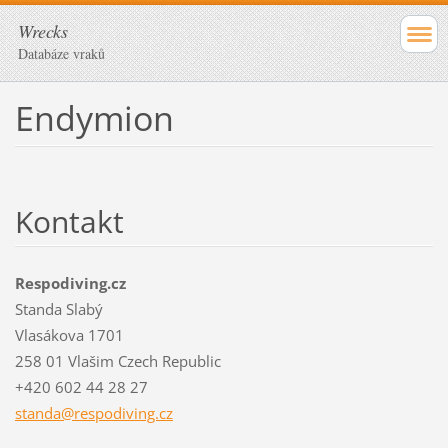
Wrecks
Databáze vraků
Endymion
Kontakt
Respodiving.cz
Standa Slabý
Vlasákova 1701
258 01 Vlašim Czech Republic
+420 602 44 28 27
standa@r
espodivi
ng.cz