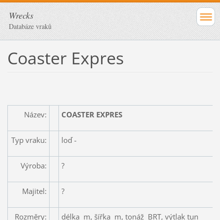
Wrecks
Databáze vraků
Coaster Expres
Název:
COASTER EXPRES
Typ vraku:
loď -
Výroba:
?
Majitel:
?
Rozměry:
délka m, šířka m, tonáž BRT, výtlak tun