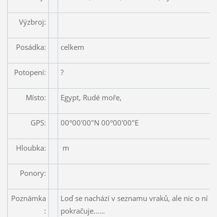
Výzbroj:
Posádka:
celkem
Potopení:
?
Místo:
Egypt, Rudé moře,
GPS:
00°00'00"N 00°00'00"E
Hloubka:
m
Ponory:
Poznámka
Loď se nachází v seznamu vraků, ale nic o ní 
:
pokračuje……